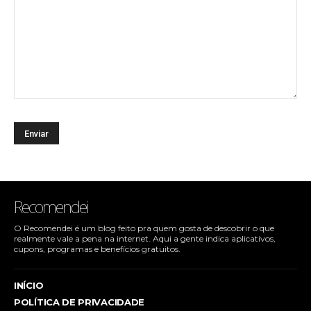
Recomendei
O Recomendei é um blog feito pra quem gosta de descobrir o que
realmente vale a pena na internet. Aqui a gente indica aplicativos,
cupons, programas e benefícios gratuitos.
INÍCIO
POLÍTICA DE PRIVACIDADE