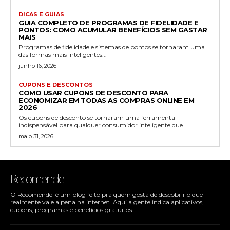
DICAS E GUIAS
GUIA COMPLETO DE PROGRAMAS DE FIDELIDADE E
PONTOS: COMO ACUMULAR BENEFÍCIOS SEM GASTAR
MAIS
Programas de fidelidade e sistemas de pontos se tornaram uma
das formas mais inteligentes...
junho 16, 2026
CUPONS E DESCONTOS
COMO USAR CUPONS DE DESCONTO PARA
ECONOMIZAR EM TODAS AS COMPRAS ONLINE EM
2026
Os cupons de desconto se tornaram uma ferramenta
indispensável para qualquer consumidor inteligente que...
maio 31, 2026
Recomendei
O Recomendei é um blog feito pra quem gosta de descobrir o que
realmente vale a pena na internet. Aqui a gente indica aplicativos,
cupons, programas e benefícios gratuitos.