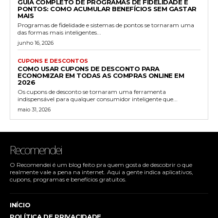
GUIA COMPLETO DE PROGRAMAS DE FIDELIDADE E
PONTOS: COMO ACUMULAR BENEFÍCIOS SEM GASTAR
MAIS
Programas de fidelidade e sistemas de pontos se tornaram uma
das formas mais inteligentes...
junho 16, 2026
CUPONS E DESCONTOS
COMO USAR CUPONS DE DESCONTO PARA
ECONOMIZAR EM TODAS AS COMPRAS ONLINE EM
2026
Os cupons de desconto se tornaram uma ferramenta
indispensável para qualquer consumidor inteligente que...
maio 31, 2026
Recomendei
O Recomendei é um blog feito pra quem gosta de descobrir o que
realmente vale a pena na internet. Aqui a gente indica aplicativos,
cupons, programas e benefícios gratuitos.
INÍCIO
POLÍTICA DE PRIVACIDADE