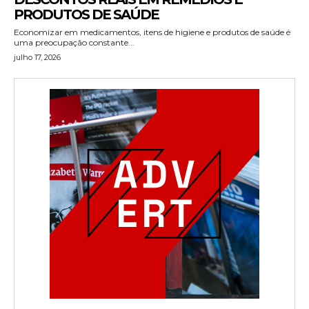
PRODUTOS DE SAÚDE
Economizar em medicamentos, itens de higiene e produtos de saúde é
uma preocupação constante...
julho 17, 2026